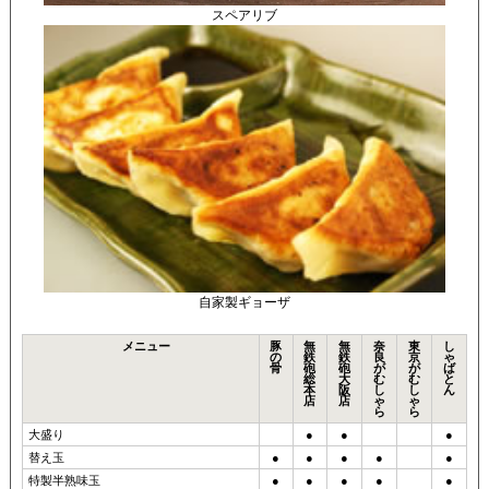
スペアリブ
自家製ギョーザ
メニュー
豚
無
無
奈
東
し
の
鉄
鉄
良
京
ゃ
骨
砲
砲
が
が
ば
総
大
む
む
と
本
阪
し
し
ん
店
店
ゃ
ゃ
ら
ら
大盛り
●
●
●
替え玉
●
●
●
●
●
特製半熟味玉
●
●
●
●
●