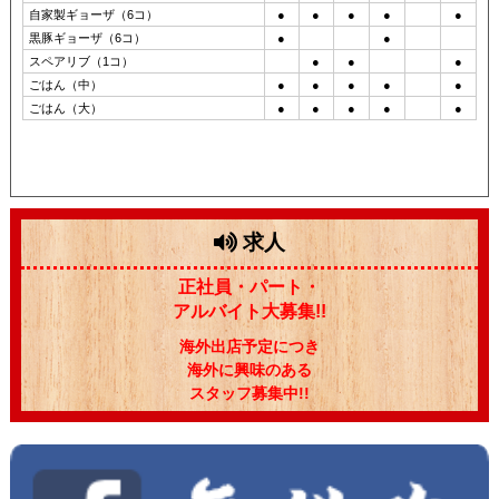
自家製ギョーザ（6コ）
●
●
●
●
●
黒豚ギョーザ（6コ）
●
●
スペアリブ（1コ）
●
●
●
ごはん（中）
●
●
●
●
●
ごはん（大）
●
●
●
●
●
求人
正社員・パート・
アルバイト大募集!!
海外出店予定につき
海外に興味のある
スタッフ募集中!!