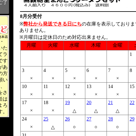
ご了
8月分受付
※
弊社から発送できる日にち
の在庫を表示しておりま
ありません。
※月曜日は定休日のため対応出来ません。
・
月曜
火曜
水曜
木曜
金曜
いた
てラ
1
です
があ
3
4
5
6
7
8
の方
×
×
×
×
×
願い
一、
10
11
12
13
14
15
をさ
×
×
×
×
×
任は
17
18
19
20
21
22
よろ
×
×
△
△
△
す。
24
25
26
27
28
29
×
○
○
○
△
31