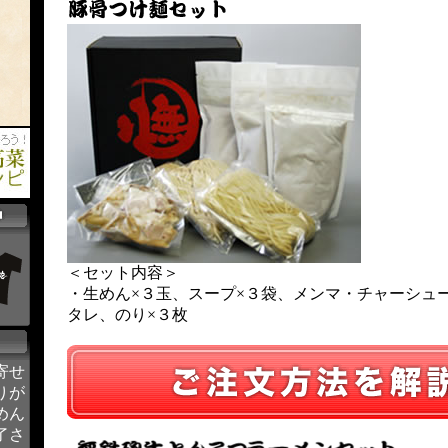
＜セット内容＞
・生めん×３玉、スープ×３袋、メンマ・チャーシュ
タレ、のり×３枚
寄せ
りが
めん
了さ