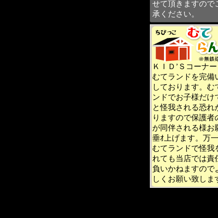
せて頂きますので
承ください。
ＫＩＤ’Ｓコーナー
むてランドを完備
しております。む
ンドでお子様だけ
と怪我される恐れ
りますので保護者
が同伴される様お
垂ｵ上げます。万
むてランドで怪我
れても当店では責
負いかねますので
しくお願い致しま