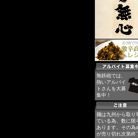
無鉄砲では、
熱いアルバイ
トさんを大募
集中！
麺は九州から取り
ている為、数に限
あります。その為
が売り切れ次第終