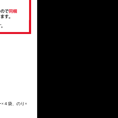
×４袋、のり×