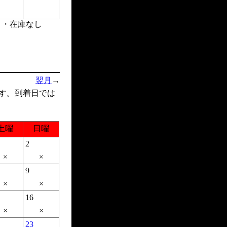
・・在庫なし
翌月
→
す。到着日では
土曜
日曜
2
×
×
9
×
×
16
×
×
23