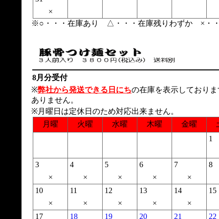
×
※○・・・在庫あり △・・・在庫残りわずか ×・
8月分受付
※
弊社から発送できる日にち
の在庫を表示しておりま
ありません。
※月曜日は定休日のため対応出来ません。
月曜
火曜
水曜
木曜
金曜
1
3
4
5
6
7
8
×
×
×
×
×
10
11
12
13
14
15
×
×
×
×
×
17
18
19
20
21
22