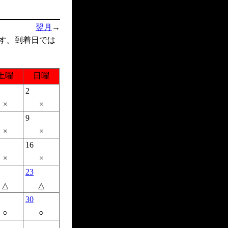
翌月
→
す。到着日では
土曜
日曜
2
×
×
9
×
×
16
×
×
23
△
△
30
○
○