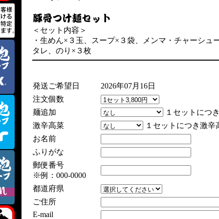
＜セット内容＞
・生めん×３玉、スープ×３袋、メンマ・チャーシュ
タレ、のり×３枚
発送ご希望日
2026年07月16日
注文個数
麺追加
１セットにつき麺
激辛高菜
１セットにつき激辛
お名前
ふりがな
郵便番号
※例：000-0000
都道府県
ご住所
E-mail