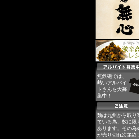
無鉄砲では、
熱いアルバイ
トさんを大募
集中！
麺は九州から取り
ている為、数に限
あります。その為
が売り切れ次第終