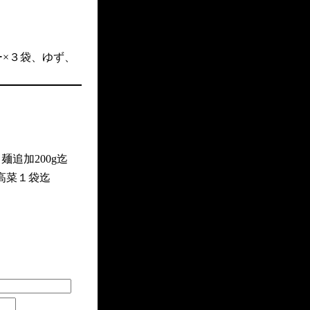
ー×３袋、ゆず、
追加200g迄
高菜１袋迄