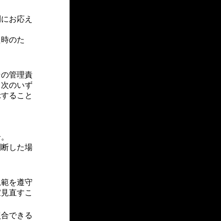
にお応え
時のた
の管理責
、次のいず
示すること
合。
断した場
規範を遵守
宜見直すこ
照合できる