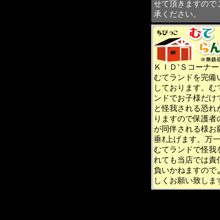
せて頂きますので
承ください。
ＫＩＤ’Ｓコーナー
むてランドを完備
しております。む
ンドでお子様だけ
と怪我される恐れ
りますので保護者
が同伴される様お
垂ｵ上げます。万
むてランドで怪我
れても当店では責
負いかねますので
しくお願い致しま