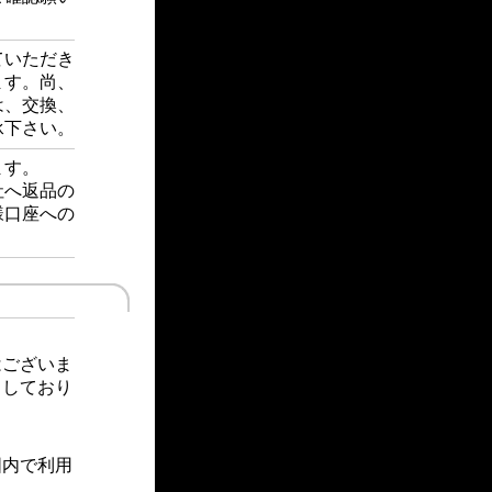
ていただき
ます。尚、
は、交換、
承下さい。
ます。
社へ返品の
様口座への
ございま
としており
囲内で利用