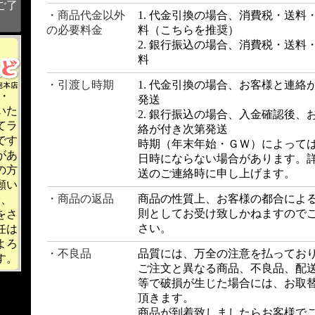
ご了
・商品代金以外
1. 代金引換の場合、消費税・送料
の必要料金
料（こちらを推奨）
2. 銀行振込の場合、消費税・送料
料
・引渡し時期
1. 代金引換の場合、お客様と連絡
・
発送
いた
2. 銀行振込の場合、入金確認後、
てラ
絡が付き次第発送
です
時期（年末年始・ＧＷ）によって
があ
日時にならない場合があります。
の方
送のご連絡時に申し上げます。
願い
・商品の返品
商品の性質上、お客様の都合によ
一、
則としてお受け致しかねますので
をさ
さい。
任は
よろ
・不良品
品質には、万全の注意を払ってお
す。
ご注文と異なる商品、不良品、配
等で破損が生じた場合には、お取
頂きます。
商品が到着致しましたらお客様で