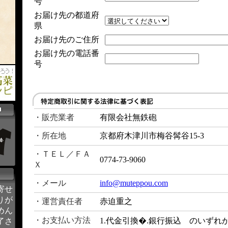
号
お届け先の都道府
県
お届け先のご住所
お届け先の電話番
号
・販売業者
有限会社無鉄砲
・所在地
京都府木津川市梅谷髯谷15-3
・ＴＥＬ／ＦＡ
0774-73-9060
Ｘ
・メール
info@muteppou.com
寄せ
りが
・運営責任者
赤迫重之
めん
・お支払い方法
1.代金引換�.銀行振込 のいずれ
了さ