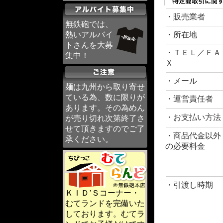
・販売業者
無鉄砲では、
熱いアルバイ
・所在地
トさんを大募
・ＴＥＬ／ＦＡ
集中！
Ｘ
・メール
麺は九州から取り寄せ
ている為、数に限りが
・運営責任者
あります。その為めん
・お支払い方法
が売り切れ次第終了さ
せて頂きますのでご了
・商品代金以外
承ください。
の必要料金
・引渡し時期
ＫＩＤ’Ｓコーナー・
むてランドを完備いた
しております。むてラ