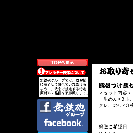
＜セット内容＞
・生めん×３玉
タレ、のり×３
発送ご希望日