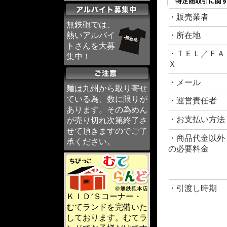
・販売業者
無鉄砲では、
熱いアルバイ
・所在地
トさんを大募
・ＴＥＬ／ＦＡ
集中！
Ｘ
・メール
麺は九州から取り寄せ
ている為、数に限りが
・運営責任者
あります。その為めん
・お支払い方法
が売り切れ次第終了さ
せて頂きますのでご了
・商品代金以外
承ください。
の必要料金
・引渡し時期
ＫＩＤ’Ｓコーナー・
むてランドを完備いた
しております。むてラ