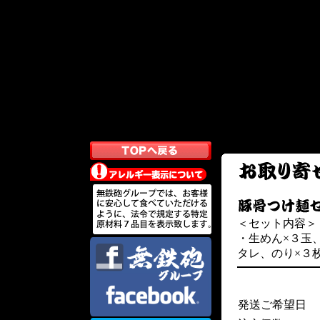
＜セット内容＞
・生めん×３玉
タレ、のり×３
発送ご希望日