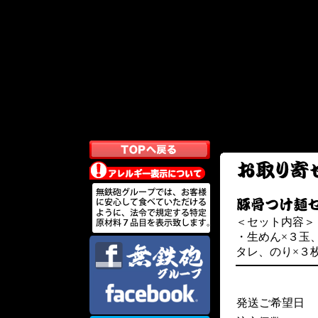
＜セット内容＞
・生めん×３玉
タレ、のり×３
発送ご希望日