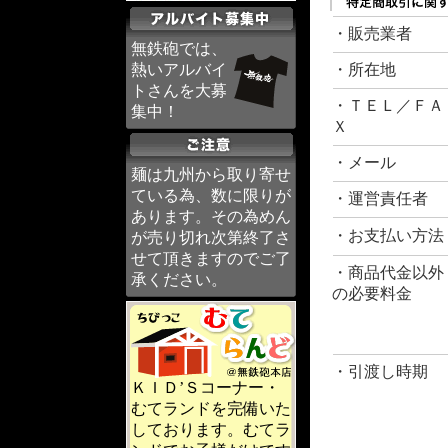
・販売業者
無鉄砲では、
熱いアルバイ
・所在地
トさんを大募
・ＴＥＬ／ＦＡ
集中！
Ｘ
・メール
麺は九州から取り寄せ
ている為、数に限りが
・運営責任者
あります。その為めん
・お支払い方法
が売り切れ次第終了さ
せて頂きますのでご了
・商品代金以外
承ください。
の必要料金
・引渡し時期
ＫＩＤ’Ｓコーナー・
むてランドを完備いた
しております。むてラ