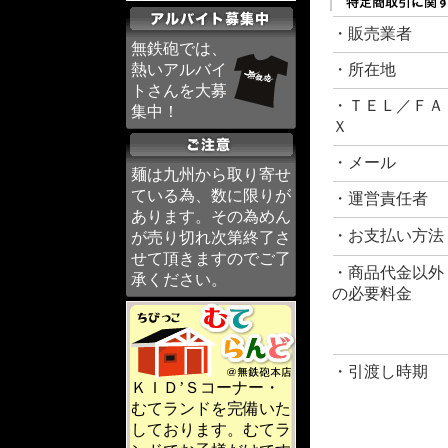
・販売業者
無鉄砲では、
熱いアルバイ
・所在地
トさんを大募
・ＴＥＬ／ＦＡ
集中！
Ｘ
・メール
麺は九州から取り寄せ
ている為、数に限りが
・運営責任者
あります。その為めん
・お支払い方法
が売り切れ次第終了さ
せて頂きますのでご了
・商品代金以外
承ください。
の必要料金
・引渡し時期
ＫＩＤ’Ｓコーナー・
むてランドを完備いた
しております。むてラ