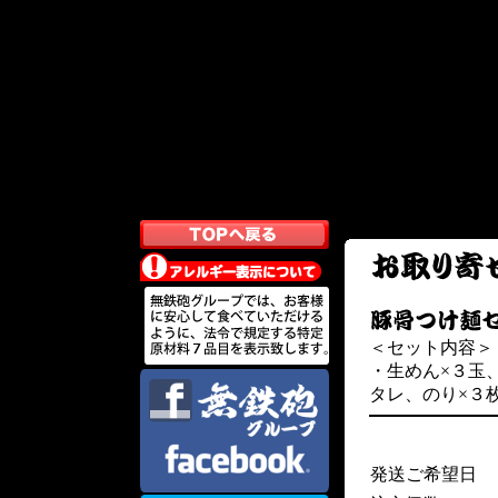
＜セット内容＞
・生めん×３玉
タレ、のり×３
発送ご希望日