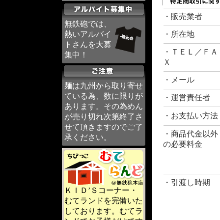
・販売業者
無鉄砲では、
熱いアルバイ
・所在地
トさんを大募
・ＴＥＬ／ＦＡ
集中！
Ｘ
・メール
麺は九州から取り寄せ
ている為、数に限りが
・運営責任者
あります。その為めん
・お支払い方法
が売り切れ次第終了さ
せて頂きますのでご了
・商品代金以外
承ください。
の必要料金
・引渡し時期
ＫＩＤ’Ｓコーナー・
むてランドを完備いた
しております。むてラ