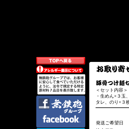
＜セット内容＞
・生めん×３玉
タレ、のり×３
発送ご希望日