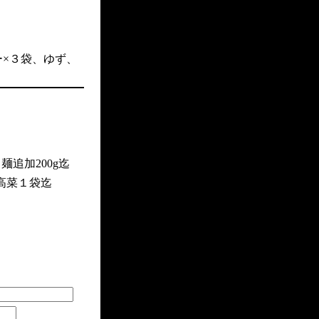
ー×３袋、ゆず、
追加200g迄
高菜１袋迄