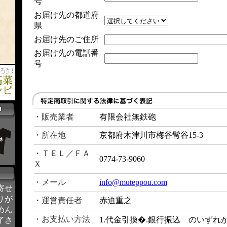
号
お届け先の都道府
県
お届け先のご住所
お届け先の電話番
号
・販売業者
有限会社無鉄砲
・所在地
京都府木津川市梅谷髯谷15-3
・ＴＥＬ／ＦＡ
0774-73-9060
Ｘ
・メール
info@muteppou.com
寄せ
りが
・運営責任者
赤迫重之
めん
・お支払い方法
1.代金引換�.銀行振込 のいずれ
了さ