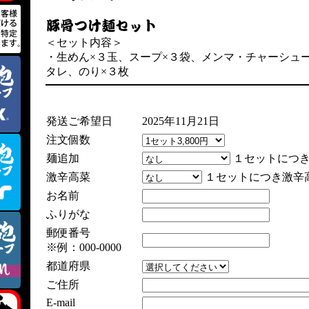
＜セット内容＞
・生めん×３玉、スープ×３袋、メンマ・チャーシュ
タレ、のり×３枚
発送ご希望日
2025年11月21日
注文個数
麺追加
１セットにつき麺
激辛高菜
１セットにつき激辛
お名前
ふりがな
郵便番号
※例：000-0000
都道府県
ご住所
E-mail