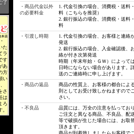
ご了
・商品代金以外
1. 代金引換の場合、消費税・送料
の必要料金
料（こちらを推奨）
2. 銀行振込の場合、消費税・送料
料
・引渡し時期
1. 代金引換の場合、お客様と連絡
・
発送
いた
2. 銀行振込の場合、入金確認後、
てラ
絡が付き次第発送
です
時期（年末年始・ＧＷ）によって
があ
日時にならない場合があります。
の方
送のご連絡時に申し上げます。
願い
・商品の返品
商品の性質上、お客様の都合によ
一、
則としてお受け致しかねますので
をさ
さい。
任は
よろ
・不良品
品質には、万全の注意を払ってお
す。
ご注文と異なる商品、不良品、配
等で破損が生じた場合には、お取
頂きます。
商品が到着致しましたらお客様で