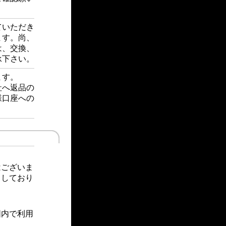
ていただき
ます。尚、
は、交換、
承下さい。
ます。
社へ返品の
様口座への
ございま
としており
囲内で利用