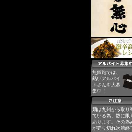
無鉄砲では、
熱いアルバイ
トさんを大募
集中！
麺は九州から取り
ている為、数に限
あります。その為
が売り切れ次第終