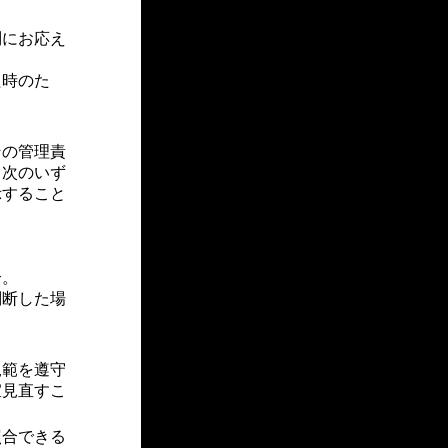
にお応え
時のた
の管理責
、次のいず
示すること
合。
断した場
規範を遵守
宜見直すこ
照合できる