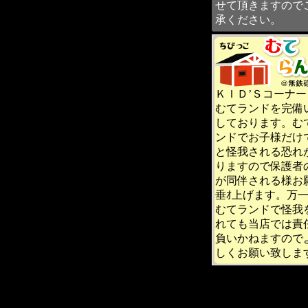
せて頂きますので
承ください。
ＫＩＤ’Ｓコーナー
むてランドを完備
しております。む
ンドでお子様だけ
と怪我される恐れ
りますので保護者
が同伴される様お
垂ｵ上げます。万
むてランドで怪我
れても当店では責
負いかねますので
しくお願い致しま