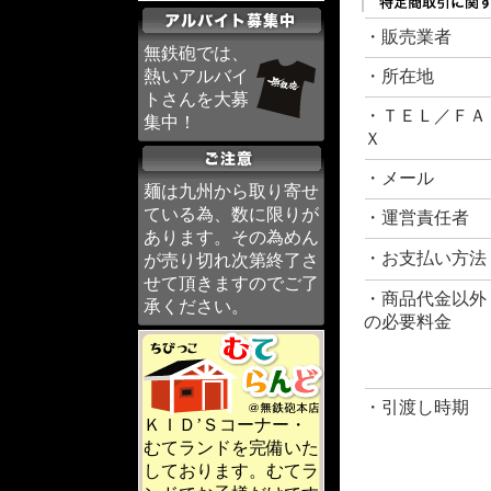
・販売業者
無鉄砲では、
熱いアルバイ
・所在地
トさんを大募
・ＴＥＬ／ＦＡ
集中！
Ｘ
・メール
麺は九州から取り寄せ
ている為、数に限りが
・運営責任者
あります。その為めん
・お支払い方法
が売り切れ次第終了さ
せて頂きますのでご了
・商品代金以外
承ください。
の必要料金
・引渡し時期
ＫＩＤ’Ｓコーナー・
むてランドを完備いた
しております。むてラ