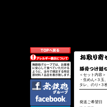
＜セット内容＞
・生めん×３玉
タレ、のり×３
発送ご希望日