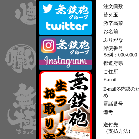
注文個数
替え玉
激辛高菜
お名前
ふりがな
郵便番号
※例：000-0000
都道府県
ご住所
E-mail
E-mail※確認の
め
電話番号
備考
送付先
（支払方法）