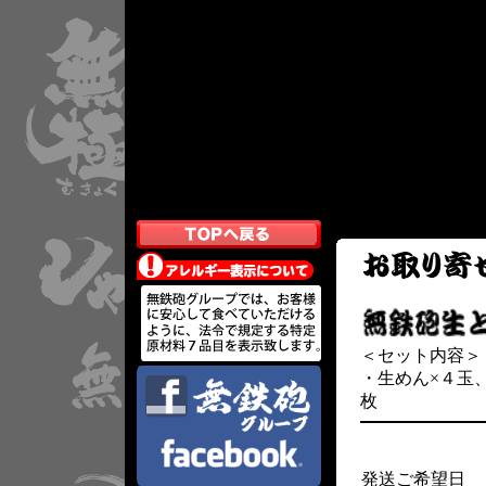
＜セット内容＞
・生めん×４玉
枚
発送ご希望日