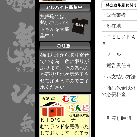
・販売業者
無鉄砲では、
熱いアルバイ
・所在地
トさんを大募
集中！
・ＴＥＬ／ＦＡ
Ｘ
・メール
麺は九州から取り寄せ
ている為、数に限りが
・運営責任者
あります。その為めん
が売り切れ次第終了さ
・お支払い方法
せて頂きますのでご了
承ください。
・商品代金以外
の必要料金
・引渡し時期
ＫＩＤ’Ｓコーナー・
むてランドを完備いた
しております。むてラ