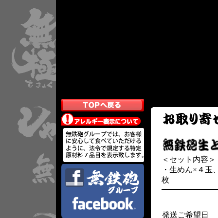
＜セット内容＞
・生めん×４玉
枚
発送ご希望日