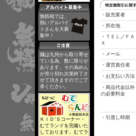
・販売業者
無鉄砲では、
熱いアルバイ
・所在地
トさんを大募
集中！
・ＴＥＬ／ＦＡ
Ｘ
・メール
麺は九州から取り寄せ
ている為、数に限りが
・運営責任者
あります。その為めん
が売り切れ次第終了さ
・お支払い方法
せて頂きますのでご了
承ください。
・商品代金以外
の必要料金
・引渡し時期
ＫＩＤ’Ｓコーナー・
むてランドを完備いた
しております。むてラ