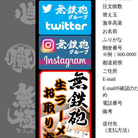
注文個数
替え玉
激辛高菜
お名前
ふりがな
郵便番号
※例：000-0000
都道府県
ご住所
E-mail
E-mail※確認の
め
電話番号
備考
送付先
（支払方法）