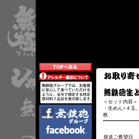
＜セット内容＞
・生めん×４玉
枚
発送ご希望日