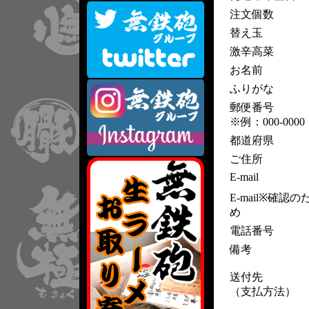
注文個数
替え玉
激辛高菜
お名前
ふりがな
郵便番号
※例：000-0000
都道府県
ご住所
E-mail
E-mail※確認の
め
電話番号
備考
送付先
（支払方法）