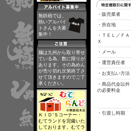
・販売業者
無鉄砲では、
熱いアルバイ
・所在地
トさんを大募
集中！
・ＴＥＬ／ＦＡ
Ｘ
・メール
麺は九州から取り寄せ
ている為、数に限りが
・運営責任者
あります。その為めん
が売り切れ次第終了さ
・お支払い方法
せて頂きますのでご了
承ください。
・商品代金以外
の必要料金
・引渡し時期
ＫＩＤ’Ｓコーナー・
むてランドを完備いた
しております。むてラ